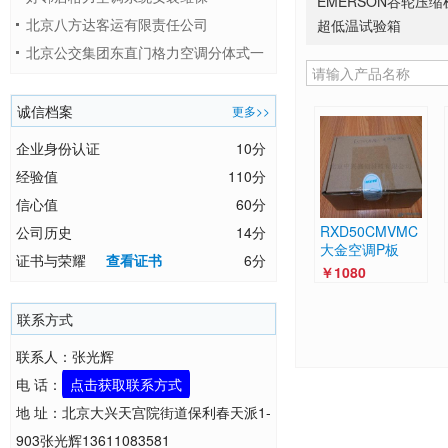
EMERSON谷轮压缩
北京八方达客运有限责任公司
系列
超低温试验箱
北京公交集团东直门格力空调分体式一
拖多系统安装维保
诚信档案
更多>>
企业身份认证
10分
经验值
110分
信心值
60分
RXD50CMVMC
公司历史
14分
大金空调P板
证书与荣耀
查看证书
6分
￥1080
联系方式
联系人：张光辉
电 话：
点击获取联系方式
地 址：北京大兴天宫院街道保利春天派1-
903张光辉13611083581